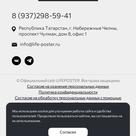
8 (937)298-59-41
Республика Татарстан, г. Набережные Челны,
проспект Чулман, дом 8, офис 1
info@life-poster.ru
© Официальный сайт LIFEPOSTER. Все права защищены
Согласие на хранение персональных данных
Политика конфиденциальности
Согласие на обработку персональных данных с помощью
сервиса «Яндекс.Метрика»
Мы используем cookie для улучшения работы сайта и удобства
ИП Шагалиев Ленар Азатович
пользователей. Продолжая пользоваться сайтом, вы соглашаетесь на
ИНН 165032613271 / ОГРН 313165016100095
их использование.
Согласен