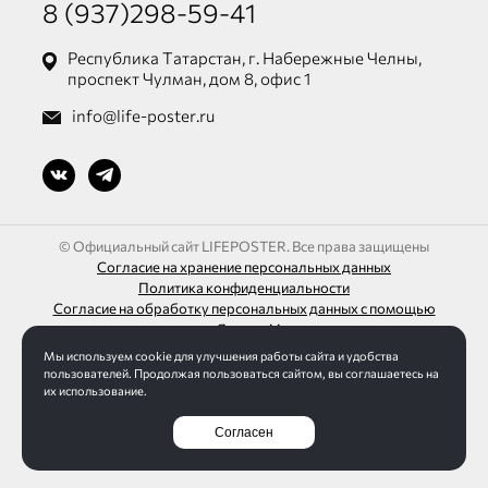
8 (937)298-59-41
Республика Татарстан, г. Набережные Челны,
проспект Чулман, дом 8, офис 1
info@life-poster.ru
© Официальный сайт LIFEPOSTER. Все права защищены
Согласие на хранение персональных данных
Политика конфиденциальности
Согласие на обработку персональных данных с помощью
сервиса «Яндекс.Метрика»
Мы используем cookie для улучшения работы сайта и удобства
ИП Шагалиев Ленар Азатович
пользователей. Продолжая пользоваться сайтом, вы соглашаетесь на
ИНН 165032613271 / ОГРН 313165016100095
их использование.
Согласен
Разработка сайта Интернет-студия LELI