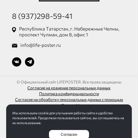
8 (937)298-59-41
Республика Татарстан, г. Набережные Челны,
проспект Чулман, дом 8, офис 1
info@life-poster.ru
© Официальный сайт LIFEPOSTER. Все права защищены
Согласие на хранение персональных данных
Политика конфиденциальности
Согласие на обработку персональных данных с помощью
сервиса «Яндекс.Метрика»
Мы используем cookie для улучшения работы сайта и удобства
ИП Шагалиев Ленар Азатович
пользователей. Продолжая пользоваться сайтом, вы соглашаетесь на
ИНН 165032613271 / ОГРН 313165016100095
их использование.
Согласен