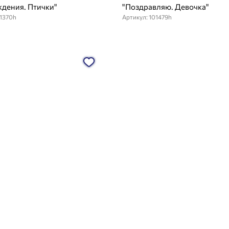
дения. Птички"
"Поздравляю. Девочка"
01370h
Артикул: 101479h