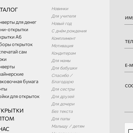
АТАЛОГ
Новинки
Для учителя
нверты для денег
Новый год
ни-открытки
С днём рождения
крытки А6
Комплимент
боры открыток
Мотивация
спечатай сам
Кондитерам
рки
Для мамы
нверты
Для бабушки
зайнерские
Спасибо /
аковочная бумага
Благодарю
нты
Для сестры
ойки для открыток
Для друзей
Для дочери
ТКРЫТКИ
Без текста
ПТОМ
Для папы
Малышу / детям
НАС