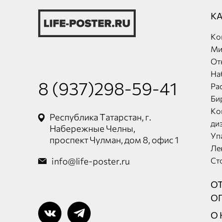
К
Ко
Ми
От
На
8 (937)298-59-41
Ра
Би
Ко
Республика Татарстан, г.
ди
Набережные Челны,
Уп
проспект Чулман, дом 8, офис 1
Ле
info@life-poster.ru
Ст
О
О
О 