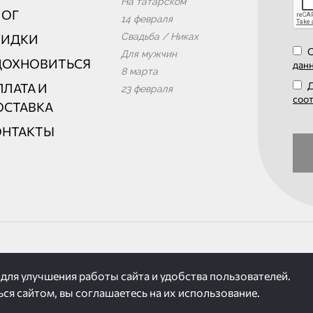
На татарском
ЛОГ
14 февраля
Свадьба / Никах
КИДКИ
О
Для мужчин
ДОХНОВИТЬСЯ
дан
8 марта
Д
ЛАТА И
23 февраля
соо
ОСТАВКА
ОНТАКТЫ
для улучшения работы сайта и удобства пользователей.
 сервиса «Яндекс.Метрика»
я сайтом, вы соглашаетесь на их использование.