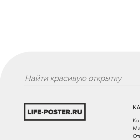
К
Ко
Ми
От