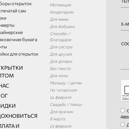
боры открыток
Мотивация
спечатай сам
Кондитерам
рки
Для мамы
нверты
Для бабушки
зайнерские
Спасибо /
аковочная бумага
Благодарю
нты
Для сестры
ойки для открыток
Для друзей
Для дочери
ТКРЫТКИ
Без текста
ПТОМ
Для папы
Малышу / детям
НАС
На татарском
ЛОГ
14 февраля
Свадьба / Никах
КИДКИ
О
Для мужчин
ДОХНОВИТЬСЯ
дан
8 марта
Д
ЛАТА И
23 февраля