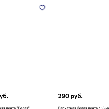
уб.
290 руб.
яя лента "Белая"
Бархатная белая лента / 18 м