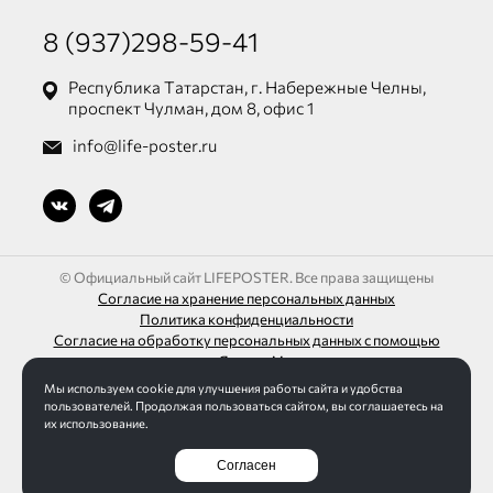
8 (937)298-59-41
Республика Татарстан, г. Набережные Челны,
проспект Чулман, дом 8, офис 1
info@life-poster.ru
© Официальный сайт LIFEPOSTER. Все права защищены
Согласие на хранение персональных данных
Политика конфиденциальности
Согласие на обработку персональных данных с помощью
сервиса «Яндекс.Метрика»
Мы используем cookie для улучшения работы сайта и удобства
ИП Шагалиев Ленар Азатович
пользователей. Продолжая пользоваться сайтом, вы соглашаетесь на
ИНН 165032613271 / ОГРН 313165016100095
их использование.
Согласен
Разработка сайта Интернет-студия LELI