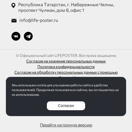
Республика Татарстан, г. Набережные Челны,
проспект Чулман, дом 8, офис 1
info@life-poster.ru
© Официальный сайт LIFEPOSTER. Все права защищены
Согласие на хранение персональных данных
Политика конфиденциальности
Согласие на обработку персональных данных с помощью
сервиса «Яндекс.Метрика»
Мы используем cookie для улучшения работы сайта и удобства
ИП Шагалиев Ленар Азатович
пользователей. Продолжая пользоваться сайтом, вы соглашаетесь на
ИНН 165032613271 / ОГРН 313165016100095
их использование.
Согласен
Разработка сайта Интернет-студия LELI
Перейти на полную версию