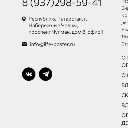
8 (937)298-59-41
Ра
Би
Ко
Республика Татарстан, г.
ди
Набережные Челны,
Уп
проспект Чулман, дом 8, офис 1
Ле
info@life-poster.ru
Ст
О
О
О 
Б
С
В
ОП
Д