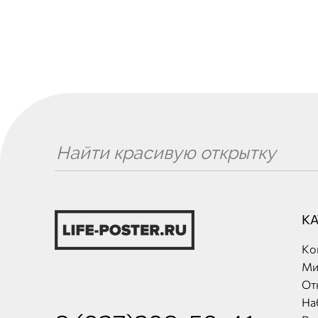
К
Ко
Ми
От
На