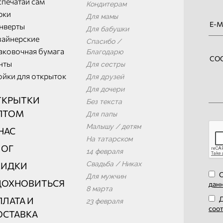
спечатай сам
Кондитерам
рки
Для мамы
нверты
Для бабушки
зайнерские
Спасибо /
аковочная бумага
Благодарю
нты
Для сестры
ойки для открыток
Для друзей
Для дочери
ТКРЫТКИ
Без текста
ПТОМ
Для папы
Малышу / детям
НАС
На татарском
ЛОГ
14 февраля
Свадьба / Никах
КИДКИ
О
Для мужчин
ДОХНОВИТЬСЯ
дан
8 марта
Д
ЛАТА И
23 февраля
соо
ОСТАВКА