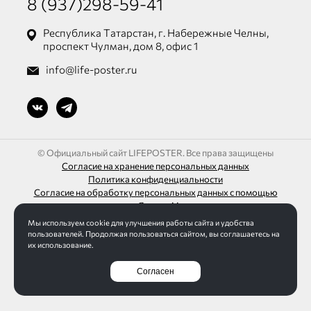
8 (937)298-59-41
Республика Татарстан, г. Набережные Челны,
проспект Чулман, дом 8, офис 1
info@life-poster.ru
© Официальный сайт LIFEPOSTER. Все права защищены
Согласие на хранение персональных данных
Политика конфиденциальности
Согласие на обработку персональных данных с помощью
сервиса «Яндекс.Метрика»
Мы используем cookie для улучшения работы сайта и удобства
ИП Шагалиев Ленар Азатович
пользователей. Продолжая пользоваться сайтом, вы соглашаетесь на
ИНН 165032613271 / ОГРН 313165016100095
их использование.
Согласен
Разработка сайта Интернет-студия LELI