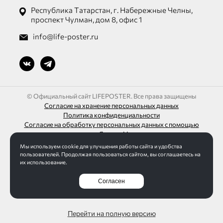
Республика Татарстан, г. Набережные Челны,
проспект Чулман, дом 8, офис 1
info@life-poster.ru
© Официальный сайт LIFEPOSTER. Все права защищены
Согласие на хранение персональных данных
Политика конфиденциальности
Согласие на обработку персональных данных с помощью
сервиса «Яндекс.Метрика»
Мы используем cookie для улучшения работы сайта и удобства
ИП Шагалиев Ленар Азатович
пользователей. Продолжая пользоваться сайтом, вы соглашаетесь на
ИНН 165032613271 / ОГРН 313165016100095
их использование.
Согласен
Разработка сайта Интернет-студия LELI
Перейти на полную версию