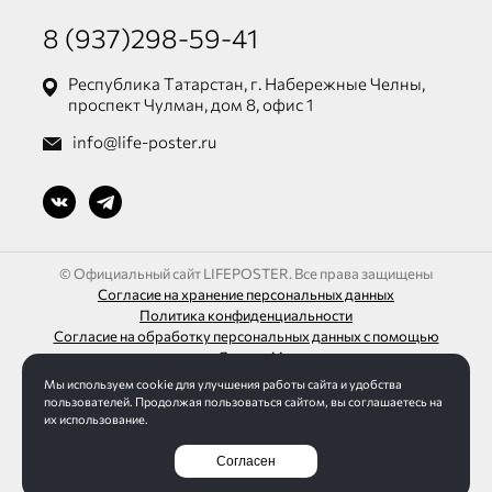
8 (937)298-59-41
Республика Татарстан, г. Набережные Челны,
проспект Чулман, дом 8, офис 1
info@life-poster.ru
© Официальный сайт LIFEPOSTER. Все права защищены
Согласие на хранение персональных данных
Политика конфиденциальности
Согласие на обработку персональных данных с помощью
сервиса «Яндекс.Метрика»
Мы используем cookie для улучшения работы сайта и удобства
ИП Шагалиев Ленар Азатович
пользователей. Продолжая пользоваться сайтом, вы соглашаетесь на
ИНН 165032613271 / ОГРН 313165016100095
их использование.
Согласен
Разработка сайта Интернет-студия LELI