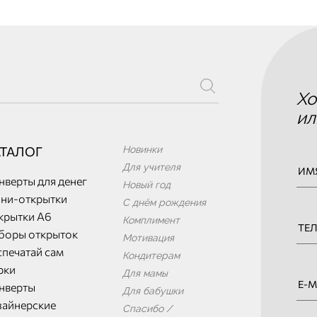
Хо
ил
АТАЛОГ
Новинки
Для учителя
нверты для денег
Новый год
ни-открытки
С днём рождения
крытки А6
Комплимент
боры открыток
Мотивация
спечатай сам
Кондитерам
рки
Для мамы
нверты
Для бабушки
зайнерские
Спасибо /