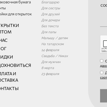
аковочная бумага
Благодарю
нты
Для сестры
ойки для открыток
Для друзей
Для дочери
ТКРЫТКИ
Без текста
ПТОМ
Для папы
Малышу / детям
НАС
На татарском
ЛОГ
14 февраля
Свадьба / Никах
КИДКИ
О
Для мужчин
ДОХНОВИТЬСЯ
дан
8 марта
Д
ЛАТА И
23 февраля
соо
ОСТАВКА
ОНТАКТЫ