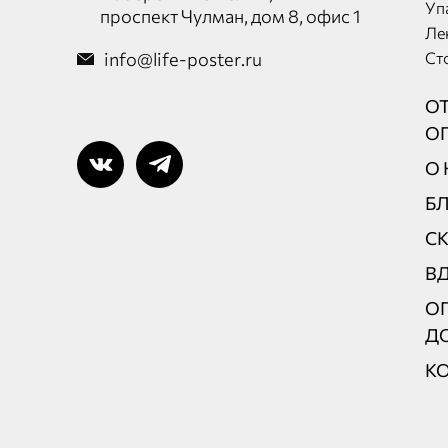
Уп
проспект Чулман, дом 8, офис 1
Ле
info@life-poster.ru
Ст
О
О
О 
Б
С
В
ОП
Д
К