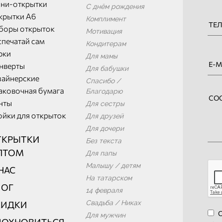
ни-открытки
С днём рождения
крытки А6
Комплимент
боры открыток
Мотивация
спечатай сам
Кондитерам
рки
Для мамы
нверты
Для бабушки
зайнерские
Спасибо /
аковочная бумага
Благодарю
нты
Для сестры
ойки для открыток
Для друзей
Для дочери
ТКРЫТКИ
Без текста
ПТОМ
Для папы
Малышу / детям
НАС
На татарском
ЛОГ
14 февраля
Свадьба / Никах
КИДКИ
О
Для мужчин