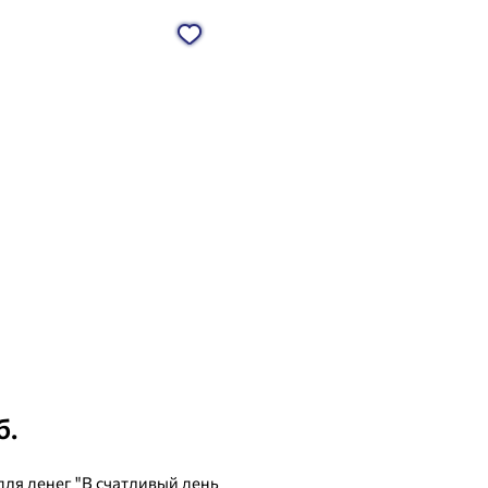
б.
для денег "В счатливый день