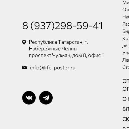
Ми
От
На
8 (937)298-59-41
Ра
Би
Ко
Республика Татарстан, г.
ди
Набережные Челны,
Уп
проспект Чулман, дом 8, офис 1
Ле
info@life-poster.ru
Ст
О
О
О 
Б
С