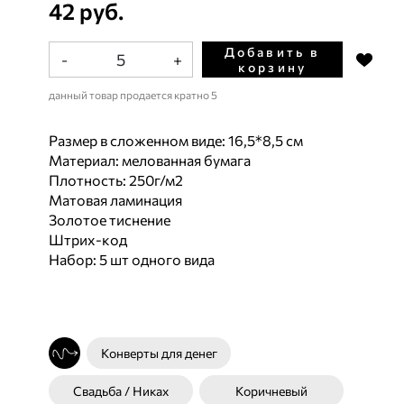
42 руб.
Добавить в
-
+
корзину
данный товар продается кратно 5
Размер в сложенном виде: 16,5*8,5 см
Материал: мелованная бумага
Плотность: 250г/м2
Матовая ламинация
Золотое тиснение
Штрих-код
Набор: 5 шт одного вида
Конверты для денег
Свадьба / Никах
Коричневый