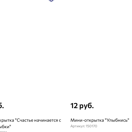
б.
12 руб.
рытка "Счастье начинается с
Мини-открытка "Улыбнись"
ыбки"
Артикул: 150170