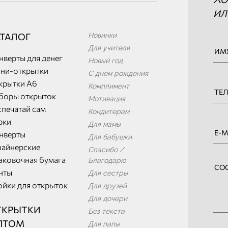
ил
АТАЛОГ
Новинки
Для учителя
нверты для денег
Новый год
ни-открытки
С днём рождения
крытки А6
Комплимент
боры открыток
Мотивация
спечатай сам
Кондитерам
рки
Для мамы
нверты
Для бабушки
зайнерские
Спасибо /
аковочная бумага
Благодарю
нты
Для сестры
ойки для открыток
Для друзей
Для дочери
ТКРЫТКИ
Без текста
ПТОМ
Для папы