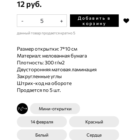
12 руб.
Добавить в
-
+
корзину
данный товар продается кратно 5
Размер открытки: 7*10 см
Материал: мелованная бумага
Плотность: 300 г/м2
Двусторонняя матовая ламинация
Закругленные углы
Штрих-код на обороте
Продается по 5 шт.
Мини-открытки
14 февраля
Красный
Белый
Сердце