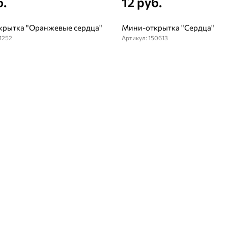
б.
12 руб.
крытка "Оранжевые сердца"
Мини-открытка "Сердца"
1252
Артикул: 150613