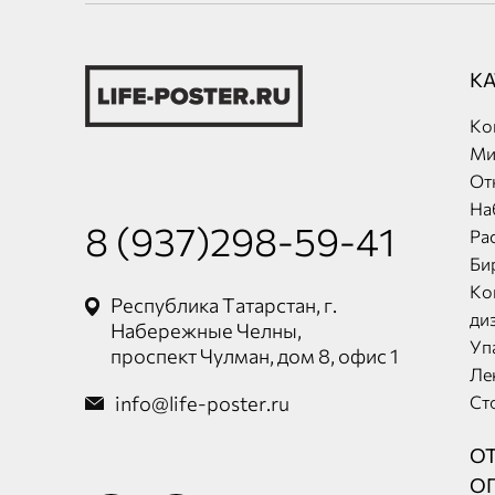
К
Ко
Ми
От
На
8 (937)298-59-41
Ра
Би
Ко
Республика Татарстан, г.
ди
Набережные Челны,
Уп
проспект Чулман, дом 8, офис 1
Ле
info@life-poster.ru
Ст
О
О