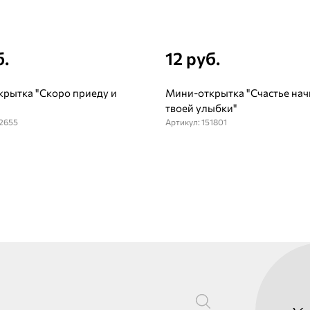
б.
12 руб.
рытка "Скоро приеду и
Мини-открытка "Счастье нач
твоей улыбки"
52655
Артикул: 151801