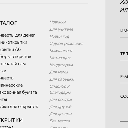
Хо
ил
АТАЛОГ
Новинки
Для учителя
нверты для денег
Новый год
ни-открытки
С днём рождения
крытки А6
Комплимент
боры открыток
Мотивация
спечатай сам
Кондитерам
рки
Для мамы
нверты
Для бабушки
зайнерские
Спасибо /
аковочная бумага
Благодарю
нты
Для сестры
ойки для открыток
Для друзей
Для дочери
ТКРЫТКИ
Без текста
ПТОМ
Для папы