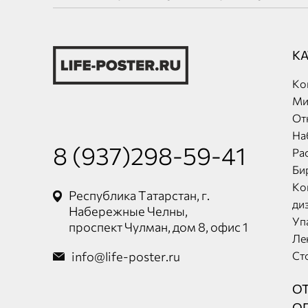
К
Ко
Ми
От
На
8 (937)298-59-41
Ра
Би
Ко
Республика Татарстан, г.
ди
Набережные Челны,
Уп
проспект Чулман, дом 8, офис 1
Ле
info@life-poster.ru
Ст
О
О