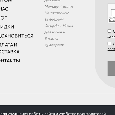
Малышу / детям
НАС
На татарском
ЛОГ
14 февраля
Свадьба / Никах
КИДКИ
О
Для мужчин
ДОХНОВИТЬСЯ
дан
8 марта
Д
ЛАТА И
23 февраля
соо
ОСТАВКА
ОНТАКТЫ
для улучшения работы сайта и удобства пользователей.